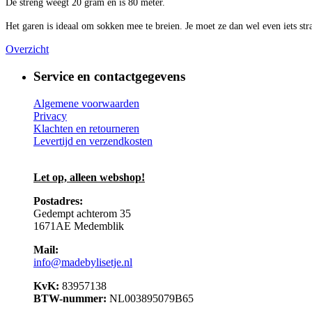
De streng weegt 20 gram en is 80 meter.
Het garen is ideaal om sokken mee te breien. Je moet ze dan wel even iets str
Overzicht
Service en contactgegevens
Algemene voorwaarden
Privacy
Klachten en retourneren
Levertijd en verzendkosten
Let op, alleen webshop!
Postadres:
Gedempt achterom 35
1671AE Medemblik
Mail:
info@madebylisetje.nl
KvK:
83957138
BTW-nummer:
NL003895079B65