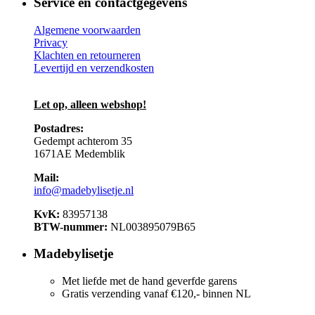
Service en contactgegevens
Algemene voorwaarden
Privacy
Klachten en retourneren
Levertijd en verzendkosten
Let op, alleen webshop!
Postadres:
Gedempt achterom 35
1671AE Medemblik
Mail:
info@madebylisetje.nl
KvK:
83957138
BTW-nummer:
NL003895079B65
Madebylisetje
Met liefde met de hand geverfde garens
Gratis verzending vanaf €120,- binnen NL