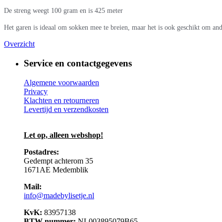
De streng weegt 100 gram en is 425 meter
Het garen is ideaal om sokken mee te breien, maar het is ook geschikt om and
Overzicht
Service en contactgegevens
Algemene voorwaarden
Privacy
Klachten en retourneren
Levertijd en verzendkosten
Let op, alleen webshop!
Postadres:
Gedempt achterom 35
1671AE Medemblik
Mail:
info@madebylisetje.nl
KvK:
83957138
BTW-nummer:
NL003895079B65